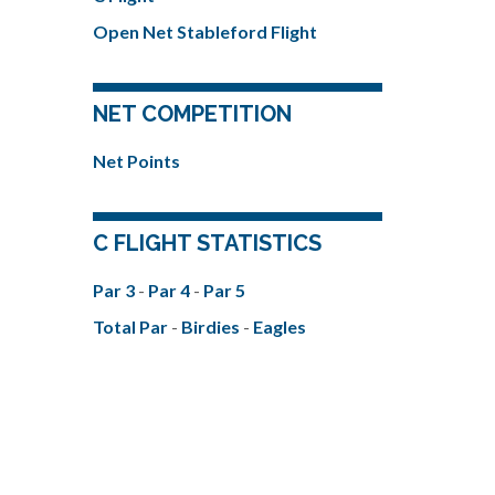
Open Net Stableford Flight
NET COMPETITION
Net Points
C FLIGHT STATISTICS
Par 3
-
Par 4
-
Par 5
Total Par
-
Birdies
-
Eagles